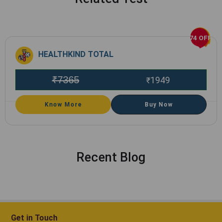
74 OFF
HEALTHKIND TOTAL
₹
7365
1949
₹
Know More
Buy Now
Recent Blog
Get in Touch