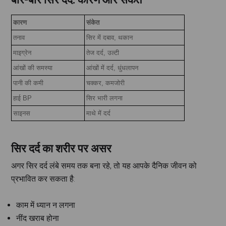
कारण
संकेत
तनाव
सिर में दबाव, थकान
माइग्रेन
तेज दर्द, उल्टी
आंखों की समस्या
आंखों में दर्द, धुंधलापन
पानी की कमी
चक्कर, कमजोरी
हाई BP
सिर भारी लगना
साइनस
माथे में दर्द
सिर दर्द का शरीर पर असर
अगर सिर दर्द लंबे समय तक बना रहे, तो यह आपके दैनिक जीवन को
प्रभावित कर सकता है:
काम में ध्यान न लगना
नींद खराब होना