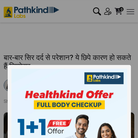
0
बार-बार सिर दर्द से परेशान? ये छिपे कारण हो सकते
हैं जिम्मेदार
Dr. Samiksha Ahlawat
Published:
24 May 2026
209 Views
Updated:
27 May 2026
Share:
Twitter
Facebook
LinkedIn
Pinterest